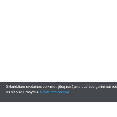
Sklandžiam svetainės veikimui, jūsų naršymo patirties gerinimui be
su slapukų įrašymu.
Privatumo politika
© 2026
www.lankasautodalys.lt