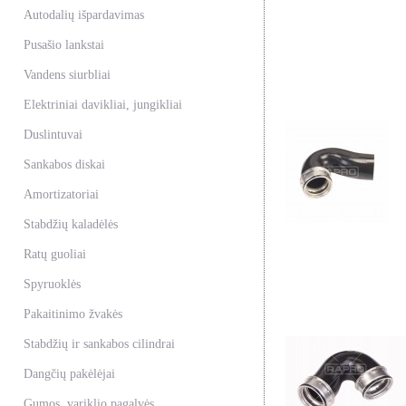
Autodalių išpardavimas
Pusašio lankstai
Vandens siurbliai
Elektriniai davikliai, jungikliai
Duslintuvai
Sankabos diskai
Amortizatoriai
Stabdžių kaladėlės
Ratų guoliai
Spyruoklės
Pakaitinimo žvakės
Stabdžių ir sankabos cilindrai
Dangčių pakėlėjai
Gumos, variklio pagalvės