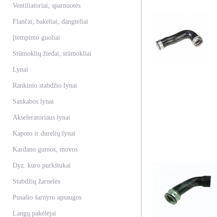
Ventiliatoriai, sparnuotės
Flančai, bakeliai, dangteliai
Įtempimo guoliai
Stūmoklių žiedai, stūmokliai
Lynai
Rankinio stabdžio lynai
Sankabos lynai
Akseleratoriaus lynai
Kapoto ir durelių lynai
Kardano gumos, movos
Dyz. kuro purkštukai
Stabdžių žarnelės
Pusašio šarnyro apsaugos
Langų pakėlėjai