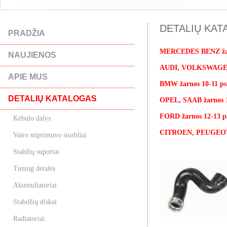
DETALIŲ KATA
PRADŽIA
MERCEDES BENZ žarn
NAUJIENOS
AUDI, VOLKSWAGEN,
APIE MUS
BMW žarnos 10-11 ps
DETALIŲ KATALOGAS
OPEL, SAAB žarnos 1
FORD žarnos 12-13 ps
Kėbulo dalys
CITROEN, PEUGEOT, 
Vairo stiprintuvo siurbliai
Stabžių suportai
Tuning detalės
Akumuliatoriai
Stabdžių diskai
Radiatoriai