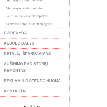
Starterių pritraukimo rėlės
Starterių šepetėlių laikikliai
Vairo kolonėlės remkomplektai
Sankabos komplektas su smagračiu
E-PREKYBA
KĖBULO DALYS
DETALIŲ IŠPARDAVIMAS
AUŠINIMO RADIATORIŲ
REMONTAS
REKLAMINIO STENDO NUOMA
KONTAKTAI