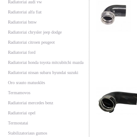
Radiatoriai audi vw
Radiatoriai alfa fiat
Radiatoriai bmw
Radiatoriai chrysler jeep dodge
Radiatoriai citroen peugeot
Radiatoriai ford
Radiatoriai honda toyota mitcubitchi mazda
Radiatoriai nissan subaru hyundai suzuki
Oro srauto matuoklės
Termamovos
Radiatoriai mercedes benz
Radiatoriai opel
Termostatai
Stabilizatoriaus gumos