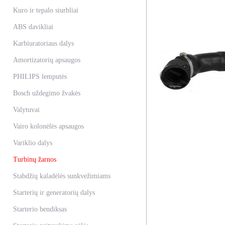
Kuro ir tepalo siurbliai
ABS davikliai
Karbiuratoriaus dalys
Amortizatorių apsaugos
PHILIPS lemputės
Bosch uždegimo žvakės
Valytuvai
Vairo kolonėlės apsaugos
Variklio dalys
Turbinų žarnos
Stabdžių kaladėlės sunkvežimiams
Starterių ir generatorių dalys
Starterio bendiksas