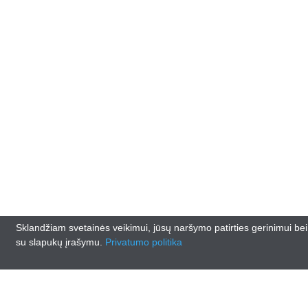
Sklandžiam svetainės veikimui, jūsų naršymo patirties gerinimui be
su slapukų įrašymu.
Privatumo politika
© 2026
www.lankasautodalys.lt