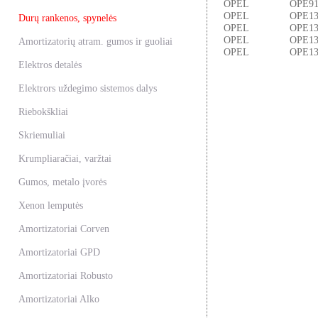
OPEL
OPE91
OPEL
OPE13
Durų rankenos, spynelės
OPEL
OPE13
OPEL
OPE13
Amortizatorių atram. gumos ir guoliai
OPEL
OPE13
Elektros detalės
Elektrors uždegimo sistemos dalys
Riebokškliai
Skriemuliai
Krumpliaračiai, varžtai
Gumos, metalo įvorės
Xenon lemputės
Amortizatoriai Corven
Amortizatoriai GPD
Amortizatoriai Robusto
Amortizatoriai Alko