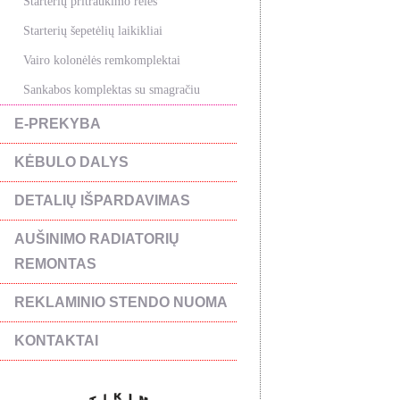
Starterių pritraukimo rėlės
Starterių šepetėlių laikikliai
Vairo kolonėlės remkomplektai
Sankabos komplektas su smagračiu
E-PREKYBA
KĖBULO DALYS
DETALIŲ IŠPARDAVIMAS
AUŠINIMO RADIATORIŲ
REMONTAS
REKLAMINIO STENDO NUOMA
KONTAKTAI