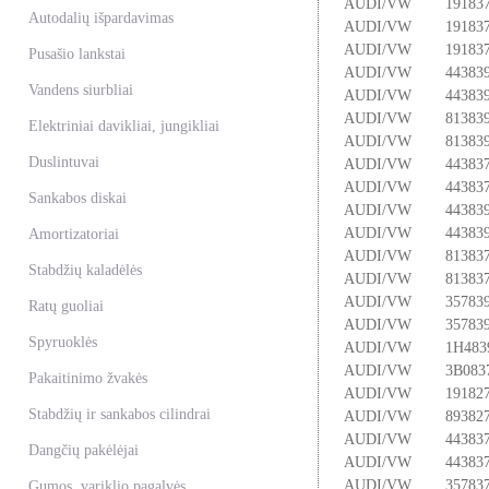
AUDI/VW
19183
Autodalių išpardavimas
AUDI/VW
19183
AUDI/VW
19183
Pusašio lankstai
AUDI/VW
44383
Vandens siurbliai
AUDI/VW
44383
AUDI/VW
81383
Elektriniai davikliai, jungikliai
AUDI/VW
81383
Duslintuvai
AUDI/VW
44383
AUDI/VW
44383
Sankabos diskai
AUDI/VW
44383
AUDI/VW
44383
Amortizatoriai
AUDI/VW
81383
Stabdžių kaladėlės
AUDI/VW
81383
AUDI/VW
35783
Ratų guoliai
AUDI/VW
35783
Spyruoklės
AUDI/VW
1H483
AUDI/VW
3B083
Pakaitinimo žvakės
AUDI/VW
19182
Stabdžių ir sankabos cilindrai
AUDI/VW
89382
AUDI/VW
44383
Dangčių pakėlėjai
AUDI/VW
44383
AUDI/VW
35783
Gumos, variklio pagalvės