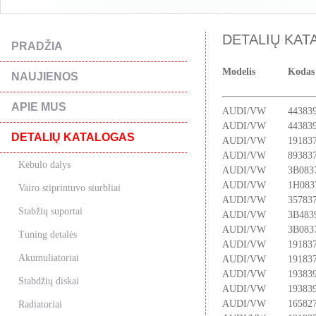
DETALIŲ KATA
PRADŽIA
Modelis
Kodas
NAUJIENOS
APIE MUS
AUDI/VW
44383
AUDI/VW
44383
DETALIŲ KATALOGAS
AUDI/VW
19183
AUDI/VW
89383
Kėbulo dalys
AUDI/VW
3B083
AUDI/VW
1H083
Vairo stiprintuvo siurbliai
AUDI/VW
35783
Stabžių suportai
AUDI/VW
3B483
AUDI/VW
3B083
Tuning detalės
AUDI/VW
19183
Akumuliatoriai
AUDI/VW
19183
AUDI/VW
19383
Stabdžių diskai
AUDI/VW
19383
AUDI/VW
16582
Radiatoriai