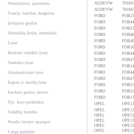
AUDI/VW
70184
Ventiliatoriai, sparnuotės
AUDI/VW
70184
Flančai, bakeliai, dangteliai
FORD
FOR25
FORD
FOR44
Įtempimo guoliai
FORD
FOR25
Stūmoklių žiedai, stūmokliai
FORD
FOR40
FORD
FOR40
Lynai
FORD
FOR10
Rankinio stabdžio lynai
FORD
FOR44
FORD
FOR47
Sankabos lynai
FORD
FOR14
FORD
FOR44
Akseleratoriaus lynai
FORD
FOR47
Kapoto ir durelių lynai
FORD
FOR11
FORD
FOR11
Kardano gumos, movos
FORD
FOR13
Dyz. kuro purkštukai
OPEL
OPE13
OPEL
OPE13
Stabdžių žarnelės
OPEL
OPE51
OPEL
OPE13
Pusašio šarnyro apsaugos
OPEL
OPE51
OPEL
OPE13
Langų pakėlėjai