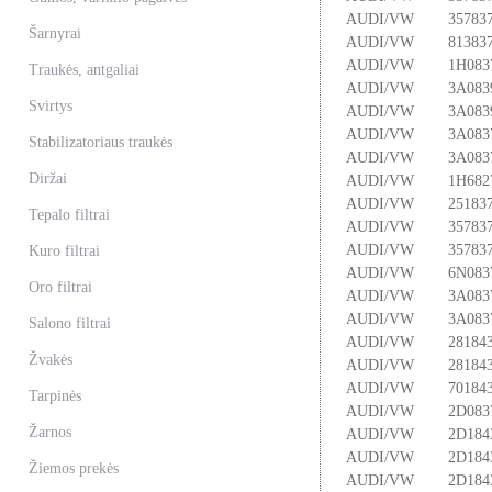
AUDI/VW
35783
Šarnyrai
AUDI/VW
81383
AUDI/VW
1H083
Traukės, antgaliai
AUDI/VW
3A083
Svirtys
AUDI/VW
3A083
AUDI/VW
3A083
Stabilizatoriaus traukės
AUDI/VW
3A083
Diržai
AUDI/VW
1H682
AUDI/VW
25183
Tepalo filtrai
AUDI/VW
35783
AUDI/VW
35783
Kuro filtrai
AUDI/VW
6N083
Oro filtrai
AUDI/VW
3A083
AUDI/VW
3A083
Salono filtrai
AUDI/VW
28184
Žvakės
AUDI/VW
28184
AUDI/VW
70184
Tarpinės
AUDI/VW
2D083
Žarnos
AUDI/VW
2D184
AUDI/VW
2D184
Žiemos prekės
AUDI/VW
2D184