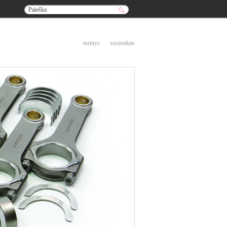
į pradžią
turinys
susisiekite