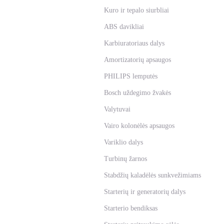
Kuro ir tepalo siurbliai
ABS davikliai
Karbiuratoriaus dalys
Amortizatorių apsaugos
PHILIPS lemputės
Bosch uždegimo žvakės
Valytuvai
Vairo kolonėlės apsaugos
Variklio dalys
Turbinų žarnos
Stabdžių kaladėlės sunkvežimiams
Starterių ir generatorių dalys
Starterio bendiksas