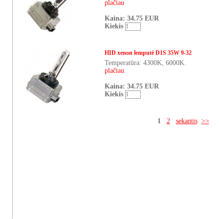
plačiau
Kaina: 34.75 EUR
Kiekis
HID xenon lemputė D1S 35W 9-32
Temperatūra: 4300K, 6000K.
plačiau
Kaina: 34.75 EUR
Kiekis
1
2
sekantis
>>