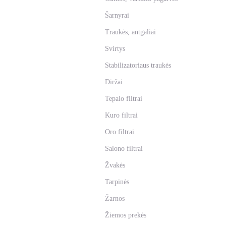
Šarnyrai
Traukės, antgaliai
Svirtys
Stabilizatoriaus traukės
Diržai
Tepalo filtrai
Kuro filtrai
Oro filtrai
Salono filtrai
Žvakės
Tarpinės
Žarnos
Žiemos prekės