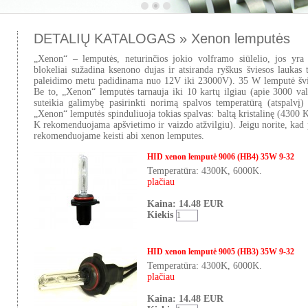
DETALIŲ KATALOGAS » Xenon lemputės
„Xenon“ – lemputės, neturinčios jokio volframo siūlelio, jos yra
blokeliai sužadina ksenono dujas ir atsiranda ryškus šviesos laukas 
paleidimo metu padidinama nuo 12V iki 23000V). 35 W lemputė švie
Be to, „Xenon“ lemputės tarnauja iki 10 kartų ilgiau (apie 3000 val
suteikia galimybę pasirinkti norimą spalvos temperatūrą (atspal
„Xenon“ lemputės spinduliuoja tokias spalvas: baltą kristalinę (4300 K
K rekomenduojama apšvietimo ir vaizdo atžvilgiu). Jeigu norite, kad 
rekomenduojame keisti abi xenon lemputes.
HID xenon lemputė 9006 (HB4) 35W 9-32
Temperatūra: 4300K, 6000K.
plačiau
Kaina: 14.48 EUR
Kiekis
HID xenon lemputė 9005 (HB3) 35W 9-32
Temperatūra: 4300K, 6000K.
plačiau
Kaina: 14.48 EUR