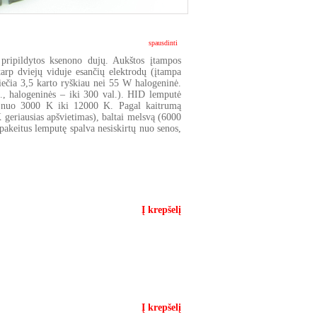
spausdinti
 pripildytos ksenono dujų. Aukštos įtampos
tarp dviejų viduje esančių elektrodų (įtampa
čia 3,5 karto ryškiau nei 55 W halogeninė.
., halogeninės – iki 300 val.). HID lemputė
vį) nuo 3000 K iki 12000 K. Pagal kaitrumą
 geriausias apšvietimas), baltai melsvą (6000
pakeitus lemputę spalva nesiskirtų nuo senos,
Į krepšelį
Į krepšelį