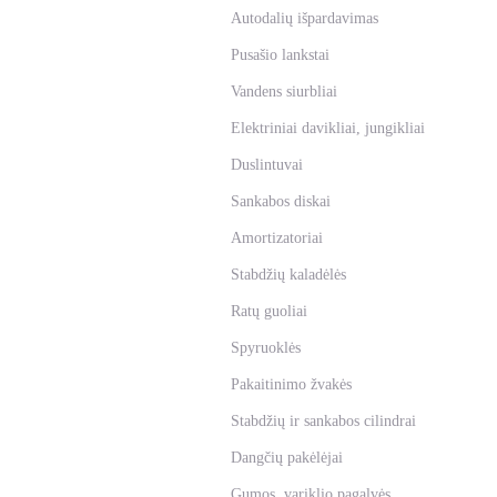
Autodalių išpardavimas
Pusašio lankstai
Vandens siurbliai
Elektriniai davikliai, jungikliai
Duslintuvai
Sankabos diskai
Amortizatoriai
Stabdžių kaladėlės
Ratų guoliai
Spyruoklės
Pakaitinimo žvakės
Stabdžių ir sankabos cilindrai
Dangčių pakėlėjai
Gumos, variklio pagalvės