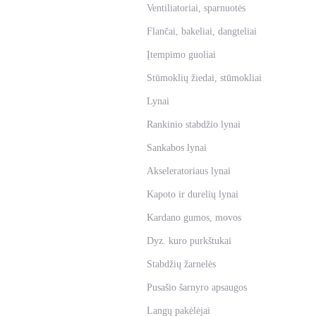
Ventiliatoriai, sparnuotės
Flančai, bakeliai, dangteliai
Įtempimo guoliai
Stūmoklių žiedai, stūmokliai
Lynai
Rankinio stabdžio lynai
Sankabos lynai
Akseleratoriaus lynai
Kapoto ir durelių lynai
Kardano gumos, movos
Dyz. kuro purkštukai
Stabdžių žarnelės
Pusašio šarnyro apsaugos
Langų pakėlėjai