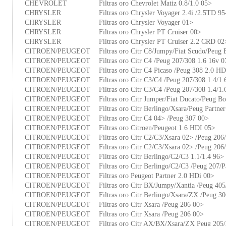
CHEVROLET
Filtras oro Chevrolet Matiz 0.8/1.0 05>
CHRYSLER
Filtras oro Chrysler Voyager 2.4i /2.5TD 95
CHRYSLER
Filtras oro Chrysler Voyager 01>
CHRYSLER
Filtras oro Chrysler PT Cruiser 00>
CHRYSLER
Filtras oro Chrysler PT Cruiser 2.2 CRD 02
CITROEN/PEUGEOT
Filtras oro Citr C8/Jumpy/Fiat Scudo/Peug 
CITROEN/PEUGEOT
Filtras oro Citr C4 /Peug 207/308 1.6 16v 
CITROEN/PEUGEOT
Filtras oro Citr C4 Picaso /Peug 308 2.0 H
CITROEN/PEUGEOT
Filtras oro Citr C3/C4 /Peug 207/308 1.4/1
CITROEN/PEUGEOT
Filtras oro Citr C3/C4 /Peug 207/308 1.4/1
CITROEN/PEUGEOT
Filtras oro Citr Jumper/Fiat Ducato/Peug B
CITROEN/PEUGEOT
Filtras oro Citr Berlingo/Xsara/Peug Partne
CITROEN/PEUGEOT
Filtras oro Citr C4 04> /Peug 307 00>
CITROEN/PEUGEOT
Filtras oro Citroen/Peugeot 1.6 HDI 05>
CITROEN/PEUGEOT
Filtras oro Citr C2/C3/Xsara 02> /Peug 20
CITROEN/PEUGEOT
Filtras oro Citr C2/C3/Xsara 02> /Peug 20
CITROEN/PEUGEOT
Filtras oro Citr Berlingo/C2/C3 1.1/1.4 96>
CITROEN/PEUGEOT
Filtras oro Citr Berlingo/C2/C3 /Peug 207/P
CITROEN/PEUGEOT
Filtras oro Peugeot Partner 2.0 HDi 00>
CITROEN/PEUGEOT
Filtras oro Citr BX/Jumpy/Xantia /Peug 40
CITROEN/PEUGEOT
Filtras oro Citr Berlingo/Xsara/ZX /Peug 3
CITROEN/PEUGEOT
Filtras oro Citr Xsara /Peug 206 00>
CITROEN/PEUGEOT
Filtras oro Citr Xsara /Peug 206 00>
CITROEN/PEUGEOT
Filtras oro Citr AX/BX/Xsara/ZX Peug 205/