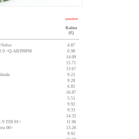
spausdinti
Kaina
(€)
t/Volvo
4.87
.6/2.0 =Q-AR399PM
6.98
14.09
15.71
13.67
/Skoda
9.22
9.28
6.85
16.87
5.51
9.92
9.33
14.32
/1.9 TDI 01>
11.96
bra 00>
13.28
9.92