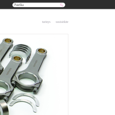
į pradžią
turinys
susisiekite