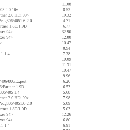
11.08
405 2.0 16v
8.53
artner 2.0 HDi 99>
10.32
 Peug306/4051.6-2.0
4.71
artner 1.8D/1.9D
6.77
oxer 94>
32.90
oxer 94>
12.88
0>
10.47
>
8.94
.1-1.4
7.38
10.09
11.31
10.47
9.96
5/406/806/Expert
6.26
06/Partner 1.9D
6.53
306/405 1.4
5.68
artner 2.0 HDi 99>
7.98
 Peug306/4051.6-2.0
5.09
artner 1.8D/1.9D
5.03
oxer 94>
12.26
oxer 94>
6.80
.1-1.4
6.91