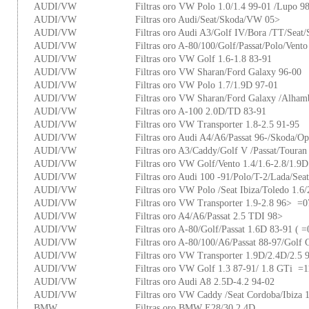
AUDI/VW
Filtras oro VW Polo 1.0/1.4 99-01 /Lupo 98
AUDI/VW
Filtras oro Audi/Seat/Skoda/VW 05>
AUDI/VW
Filtras oro Audi A3/Golf IV/Bora /TT/Seat
AUDI/VW
Filtras oro A-80/100/Golf/Passat/Polo/Vento
AUDI/VW
Filtras oro VW Golf 1.6-1.8 83-91
AUDI/VW
Filtras oro VW Sharan/Ford Galaxy 96-00
AUDI/VW
Filtras oro VW Polo 1.7/1.9D 97-01
AUDI/VW
Filtras oro VW Sharan/Ford Galaxy /Alham
AUDI/VW
Filtras oro A-100 2.0D/TD 83-91
AUDI/VW
Filtras oro VW Transporter 1.8-2.5 91-95
AUDI/VW
Filtras oro Audi A4/A6/Passat 96-/Skoda/
AUDI/VW
Filtras oro A3/Caddy/Golf V /Passat/Toura
AUDI/VW
Filtras oro VW Golf/Vento 1.4/1.6-2.8/1.9D
AUDI/VW
Filtras oro Audi 100 -91/Polo/T-2/Lada/Sea
AUDI/VW
Filtras oro VW Polo /Seat Ibiza/Toledo 1.
AUDI/VW
Filtras oro VW Transporter 1.9-2.8 96> =
AUDI/VW
Filtras oro A4/A6/Passat 2.5 TDI 98>
AUDI/VW
Filtras oro A-80/Golf/Passat 1.6D 83-91 ( 
AUDI/VW
Filtras oro A-80/100/A6/Passat 88-97/Golf 
AUDI/VW
Filtras oro VW Transporter 1.9D/2.4D/2.5 
AUDI/VW
Filtras oro VW Golf 1.3 87-91/ 1.8 GTi =
AUDI/VW
Filtras oro Audi A8 2.5D-4.2 94-02
AUDI/VW
Filtras oro VW Caddy /Seat Cordoba/Ibiza
BMW
Filtras oro BMW E28/30 2.4D