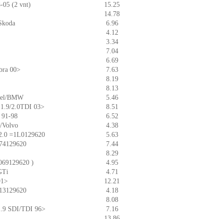
-05 (2 vnt)
15.25
14.78
/Skoda
6.96
4.12
3.34
7.04
6.69
bra 00>
7.63
8.19
8.13
Opel/BMW
5.46
n 1.9/2.0TDI 03>
8.51
 91-98
6.52
t/Volvo
4.38
6/2.0 =1L0129620
5.63
074129620
7.44
8.29
=069129620 )
4.95
GTi
4.71
91>
12.21
113129620
4.18
8.08
 1.9 SDI/TDI 96>
7.16
13.86