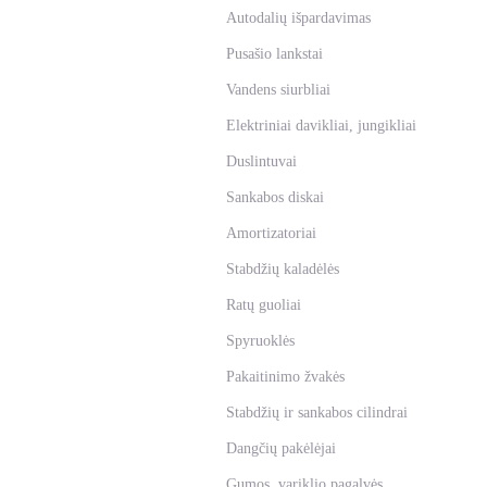
Autodalių išpardavimas
Pusašio lankstai
Vandens siurbliai
Elektriniai davikliai, jungikliai
Duslintuvai
Sankabos diskai
Amortizatoriai
Stabdžių kaladėlės
Ratų guoliai
Spyruoklės
Pakaitinimo žvakės
Stabdžių ir sankabos cilindrai
Dangčių pakėlėjai
Gumos, variklio pagalvės