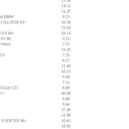
13.58
14.51
12.47
Opel/BMW
8.53
n 1.9/2.0TDI 03>
10.38
11.03
2/3.6 04>
18.14
 91-98
9.55
t/Volvo
7.55
13.43
2.0
7.55
8.57
11.40
10.15
9.68
7.51
97/Golf GTi
8.09
91>
40.60
6.86
9.64
37.49
11.99
 1.9 SDI/TDI 96>
10.61
18.95