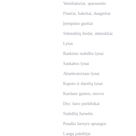
Ventiliatoriai, sparnuotės
Flančai, bakeliai, dangteliai
Įtempimo guoliai
Stūmoklių žiedai, stūmokliai
Lynai
Rankinio stabdžio lynai
Sankabos lynai
Akseleratoriaus lynai
Kapoto ir durelių lynai
Kardano gumos, movos
Dyz. kuro purkštukai
Stabdžių žarnelės
Pusašio šarnyro apsaugos
Langų pakėlėjai