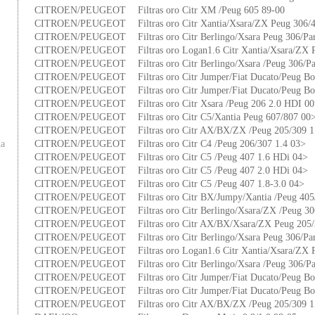
CITROEN/PEUGEOT
Filtras oro Citr XM /Peug 605 89-00
CITROEN/PEUGEOT
Filtras oro Citr Xantia/Xsara/ZX Peug 306/
CITROEN/PEUGEOT
Filtras oro Citr Berlingo/Xsara Peug 306/P
CITROEN/PEUGEOT
Filtras oro Logan1.6 Citr Xantia/Xsara/ZX
CITROEN/PEUGEOT
Filtras oro Citr Berlingo/Xsara /Peug 306/P
CITROEN/PEUGEOT
Filtras oro Citr Jumper/Fiat Ducato/Peug B
CITROEN/PEUGEOT
Filtras oro Citr Jumper/Fiat Ducato/Peug B
CITROEN/PEUGEOT
Filtras oro Citr Xsara /Peug 206 2.0 HDI 0
CITROEN/PEUGEOT
Filtras oro Citr C5/Xantia Peug 607/807 00
CITROEN/PEUGEOT
Filtras oro Citr AX/BX/ZX /Peug 205/309 1
da
CITROEN/PEUGEOT
Filtras oro Citr C4 /Peug 206/307 1.4 03>
CITROEN/PEUGEOT
Filtras oro Citr C5 /Peug 407 1.6 HDi 04>
CITROEN/PEUGEOT
Filtras oro Citr C5 /Peug 407 2.0 HDi 04>
CITROEN/PEUGEOT
Filtras oro Citr C5 /Peug 407 1.8-3.0 04>
CITROEN/PEUGEOT
Filtras oro Citr BX/Jumpy/Xantia /Peug 40
CITROEN/PEUGEOT
Filtras oro Citr Berlingo/Xsara/ZX /Peug 3
CITROEN/PEUGEOT
Filtras oro Citr AX/BX/Xsara/ZX Peug 205/
CITROEN/PEUGEOT
Filtras oro Citr Berlingo/Xsara Peug 306/P
CITROEN/PEUGEOT
Filtras oro Logan1.6 Citr Xantia/Xsara/ZX
CITROEN/PEUGEOT
Filtras oro Citr Berlingo/Xsara /Peug 306/P
CITROEN/PEUGEOT
Filtras oro Citr Jumper/Fiat Ducato/Peug B
CITROEN/PEUGEOT
Filtras oro Citr Jumper/Fiat Ducato/Peug B
CITROEN/PEUGEOT
Filtras oro Citr AX/BX/ZX /Peug 205/309 1