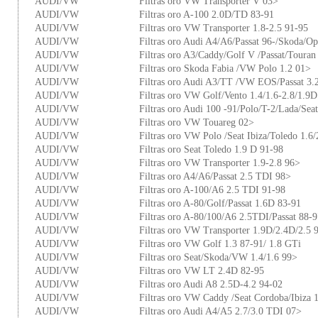
AUDI/VW
Filtras oro VW Transporter V 03>
AUDI/VW
Filtras oro A-100 2.0D/TD 83-91
AUDI/VW
Filtras oro VW Transporter 1.8-2.5 91-95
AUDI/VW
Filtras oro Audi A4/A6/Passat 96-/Skoda/
AUDI/VW
Filtras oro A3/Caddy/Golf V /Passat/Toura
AUDI/VW
Filtras oro Skoda Fabia /VW Polo 1.2 01>
AUDI/VW
Filtras oro Audi A3/TT /VW EOS/Passat 3.
AUDI/VW
Filtras oro VW Golf/Vento 1.4/1.6-2.8/1.9D
AUDI/VW
Filtras oro Audi 100 -91/Polo/T-2/Lada/Sea
AUDI/VW
Filtras oro VW Touareg 02>
AUDI/VW
Filtras oro VW Polo /Seat Ibiza/Toledo 1.6/
AUDI/VW
Filtras oro Seat Toledo 1.9 D 91-98
AUDI/VW
Filtras oro VW Transporter 1.9-2.8 96>
AUDI/VW
Filtras oro A4/A6/Passat 2.5 TDI 98>
AUDI/VW
Filtras oro A-100/A6 2.5 TDI 91-98
AUDI/VW
Filtras oro A-80/Golf/Passat 1.6D 83-91
AUDI/VW
Filtras oro A-80/100/A6 2.5TDI/Passat 88-
AUDI/VW
Filtras oro VW Transporter 1.9D/2.4D/2.5 
AUDI/VW
Filtras oro VW Golf 1.3 87-91/ 1.8 GTi
AUDI/VW
Filtras oro Seat/Skoda/VW 1.4/1.6 99>
AUDI/VW
Filtras oro VW LT 2.4D 82-95
AUDI/VW
Filtras oro Audi A8 2.5D-4.2 94-02
AUDI/VW
Filtras oro VW Caddy /Seat Cordoba/Ibiza
AUDI/VW
Filtras oro Audi A4/A5 2.7/3.0 TDI 07>