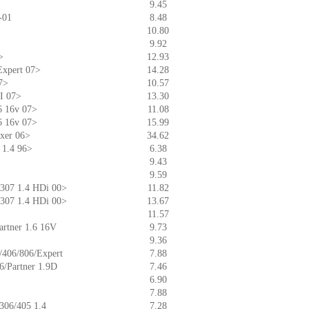
9.45
-01
8.48
10.80
9.92
>
12.93
Expert 07>
14.28
07>
10.57
DI 07>
13.30
.6 16v 07>
11.08
.6 16v 07>
15.99
oxer 06>
34.62
r 1.4 96>
6.38
9.43
9.59
6/307 1.4 HDi 00>
11.82
6/307 1.4 HDi 00>
13.67
11.57
artner 1.6 16V
9.73
9.36
5/406/806/Expert
7.88
06/Partner 1.9D
7.46
6.90
7.88
306/405 1.4
7.28