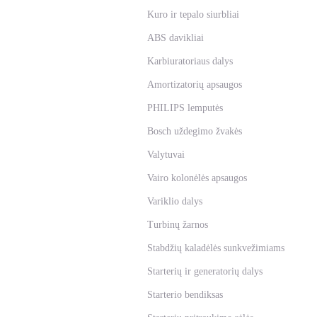
Kuro ir tepalo siurbliai
ABS davikliai
Karbiuratoriaus dalys
Amortizatorių apsaugos
PHILIPS lemputės
Bosch uždegimo žvakės
Valytuvai
Vairo kolonėlės apsaugos
Variklio dalys
Turbinų žarnos
Stabdžių kaladėlės sunkvežimiams
Starterių ir generatorių dalys
Starterio bendiksas