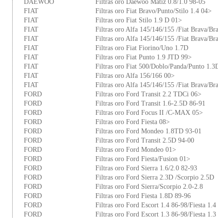
DAEWOO
Filtras oro Daewoo Matiz 0.8/1.0 98-05
FIAT
Filtras oro Fiat Bravo/Punto/Stilo 1.4 04>
FIAT
Filtras oro Fiat Stilo 1.9 D 01>
FIAT
Filtras oro Alfa 145/146/155 /Fiat Brava/B
FIAT
Filtras oro Alfa 145/146/155 /Fiat Brava/B
FIAT
Filtras oro Fiat Fiorino/Uno 1.7D
FIAT
Filtras oro Fiat Punto 1.9 JTD 99>
FIAT
Filtras oro Fiat 500/Doblo/Panda/Punto 1.3
FIAT
Filtras oro Alfa 156/166 00>
FIAT
Filtras oro Alfa 145/146/155 /Fiat Brava/B
FORD
Filtras oro Ford Transit 2.2 TDCi 06>
FORD
Filtras oro Ford Transit 1.6-2.5D 86-91
FORD
Filtras oro Ford Focus II /C-MAX 05>
FORD
Filtras oro Ford Fiesta 08>
FORD
Filtras oro Ford Mondeo 1.8TD 93-01
FORD
Filtras oro Ford Transit 2.5D 94-00
FORD
Filtras oro Ford Mondeo 01>
FORD
Filtras oro Ford Fiesta/Fusion 01>
FORD
Filtras oro Ford Sierra 1.6/2.0 82-93
FORD
Filtras oro Ford Sierra 2.3D /Scorpio 2.5D
FORD
Filtras oro Ford Sierra/Scorpio 2.0-2.8
FORD
Filtras oro Ford Fiesta 1.8D 89-96
FORD
Filtras oro Ford Escort 1.4 86-98/Fiesta 1.4
FORD
Filtras oro Ford Escort 1.3 86-98/Fiesta 1.3