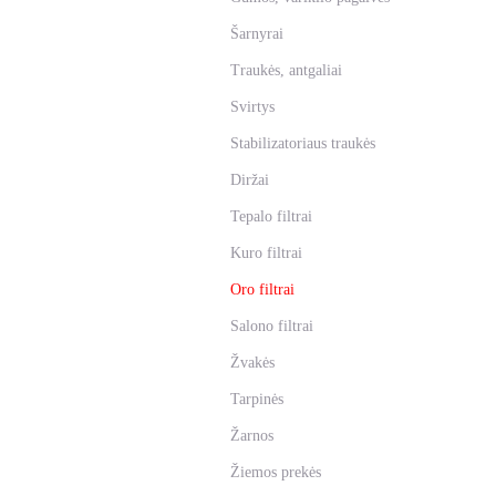
Šarnyrai
Traukės, antgaliai
Svirtys
Stabilizatoriaus traukės
Diržai
Tepalo filtrai
Kuro filtrai
Oro filtrai
Salono filtrai
Žvakės
Tarpinės
Žarnos
Žiemos prekės