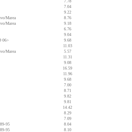
7.78
7.04
9.22
ravo/Marea
8.76
ravo/Marea
9.18
6.76
9.04
D 06>
9.68
11.03
ravo/Marea
5.57
11.31
9.08
16.59
11.96
9.68
7.00
8.71
9.82
9.81
14.42
8.29
7.09
 89-95
8.04
 89-95
8.10