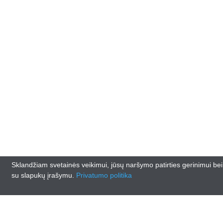
Sklandžiam svetainės veikimui, jūsų naršymo patirties gerinimui be
su slapukų įrašymu.
Privatumo politika
© 2026
www.lankasautodalys.lt