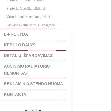
Starterių pritraukimo rėlės
Starterių šepetėlių laikikliai
Vairo kolonėlės remkomplektai
Sankabos komplektas su smagračiu
E-PREKYBA
KĖBULO DALYS
DETALIŲ IŠPARDAVIMAS
AUŠINIMO RADIATORIŲ
REMONTAS
REKLAMINIO STENDO NUOMA
KONTAKTAI