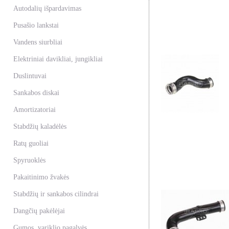
Autodalių išpardavimas
Pusašio lankstai
Vandens siurbliai
Elektriniai davikliai, jungikliai
Duslintuvai
Sankabos diskai
Amortizatoriai
Stabdžių kaladėlės
Ratų guoliai
Spyruoklės
Pakaitinimo žvakės
Stabdžių ir sankabos cilindrai
Dangčių pakėlėjai
Gumos, variklio pagalvės