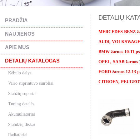
DETALIŲ KATA
PRADŽIA
MERCEDES BENZ žarn
NAUJIENOS
AUDI, VOLKSWAGEN,
APIE MUS
BMW žarnos 10-11 ps
DETALIŲ KATALOGAS
OPEL, SAAB žarnos 1
FORD žarnos 12-13 ps
Kėbulo dalys
CITROEN, PEUGEOT, 
Vairo stiprintuvo siurbliai
Stabžių suportai
Tuning detalės
Akumuliatoriai
Stabdžių diskai
Radiatoriai