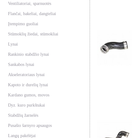
Ventiliatoriai, sparnuotės
Flančai, bakeliai, dangteliai
Įtempimo guoliai
Stūmoklių žiedai, stūmokliai
Lynai
Rankinio stabdžio lynai
Sankabos lynai
Akseleratoriaus lynai
Kapoto ir durelių lynai
Kardano gumos, movos
Dyz. kuro purkštukai
Stabdžių žarnelės
Pusašio šarnyro apsaugos
Langų pakėlėjai