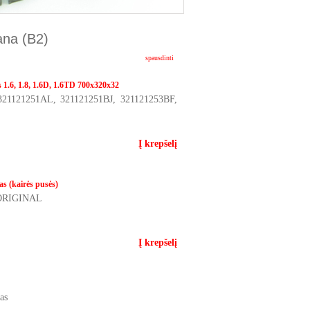
na (B2)
spausdinti
 1.6, 1.8, 1.6D, 1.6TD 700x320x32
 321121251AL, 321121251BJ, 321121253BF,
Į krepšelį
s (kairės pusės)
L ORIGINAL
Į krepšelį
as