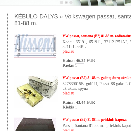
KĖBULO DALYS » Volkswagen passat, santa
81-88 m.
VW passat, santana (B2) 81-88 m. radiatorius
Kodai: 65191, 651911, 321121251AJ,
321121253BL.
plačiau
Kaina: 46.34 EUR
Kiekis
VW passat (B2) 81-88 m. galinių durų užrakta
327839015B golf-II, Passat-88 galas 
užraktas, spyna
plačiau
Kaina: 43.44 EUR
Kiekis
VW passat (B2) 81-88 m. priekinis kapotas
Passat, Santana 81-88 m. priekinis kapot
plačiau