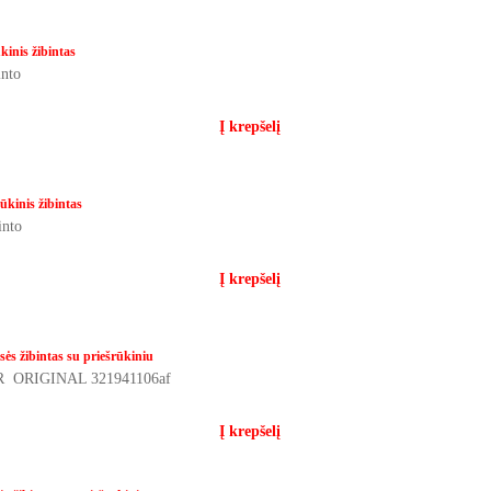
kinis žibintas
binto
Į krepšelį
ūkinis žibintas
binto
Į krepšelį
ės žibintas su priešrūkiniu
mu R ORIGINAL 321941106af
Į krepšelį