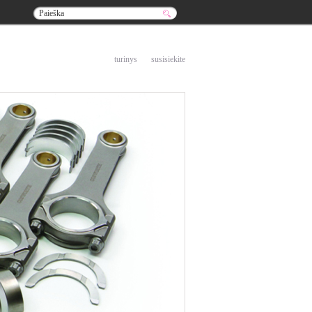
į pradžią
turinys
susisiekite