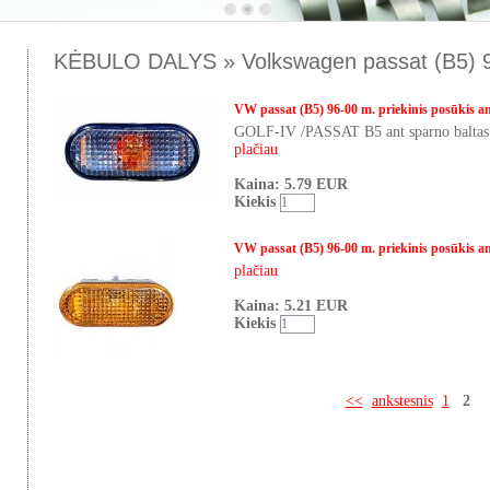
KĖBULO DALYS » Volkswagen passat (B5) 
VW passat (B5) 96-00 m. priekinis posūkis an
GOLF-IV /PASSAT B5 ant sparno balta
plačiau
Kaina: 5.79 EUR
Kiekis
VW passat (B5) 96-00 m. priekinis posūkis an
plačiau
Kaina: 5.21 EUR
Kiekis
<<
ankstesnis
1
2