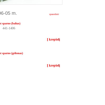
96-05 m.
spausdinti
t sparno (baltas)
s 441-1406
Į krepšelį
t sparno (geltonas)
Į krepšelį