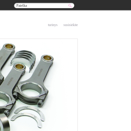
į pradžią
turinys
susisiekite